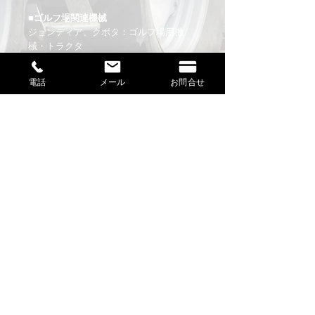
■ゴルフ場関連機械
ジョンディア、クボタ：ゴルフ場用機
械・トラクタ
バロネス、シバウラ：ゴルフ場用機械・
芝刈機
電話
メール
お問合せ
ハツタ、マルナカ：ゴルフ場用機械・タ
ンク車・スイーパー
緑産、ハスクバーナゼノア：チッパーシ
ュレッダー
ヤマハ、E-Z-GO：クラブカー・乗用カー
ト
■その他
カクイチ、ヨド物置、イナバ物置：ガレ
ージ、物置他
トヨトミ：ペレットストーブ
​お問合せ