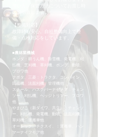
使い方、保管方法についてお渡し時
に説明致します。
【整備対応】
故障時も安心。自社整備向上で整
備・点検対応をしています。
■農林業機械
ホンダ：耕うん機、除雪機、発電機、刈
払機、芝刈機、草刈機、ポンプ、動噴、
ブロワ他
クボタ、三菱：トラクタ、コンバイン、
田植機、法面刈機、管理機他
スチール、ハスクバーナゼノア：チェン
ソー、刈払機、ヘッジトリマー、ブロワ
他
やまびこ（新ダイワ、共立）：チェンソ
ー、刈払機、発電機、動噴、法面刈機、
草刈機、運搬車他
オーレック、チクスイ、：運搬車、ハン
マーナイフモア他